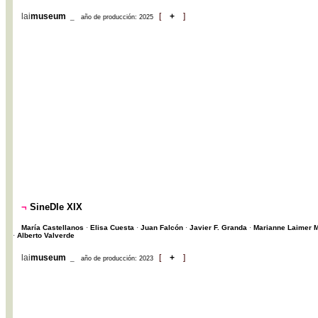
lai
museum
[
+
]
_
año de producción: 2025
¬
SineDIe XIX
María Castellanos
·
Elisa Cuesta
·
Juan Falcón
·
Javier F. Granda
·
Marianne Laimer M
·
Alberto Valverde
lai
museum
[
+
]
_
año de producción: 2023