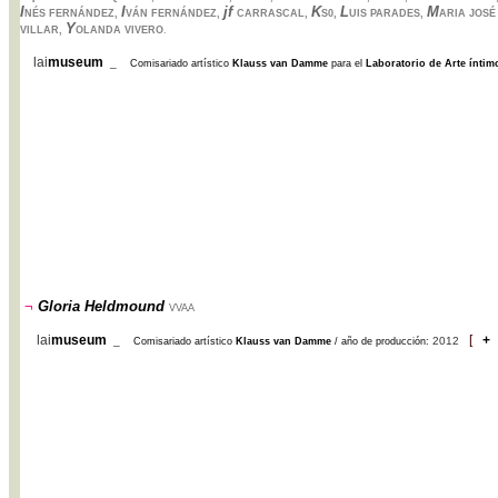
I
I
jf
K
L
M
NÉS FERNÁNDEZ,
VÁN FERNÁNDEZ,
CARRASCAL,
S0,
UIS PARADES,
ARIA JOS
Y
VILLAR,
OLANDA VIVERO
.
lai
museum
_
Comisariado artístico
Klauss van Damme
para el
Laboratorio de Arte íntim
¬
Gloria Heldmound
VVAA
lai
museum
[
+
_
2012
Comisariado artístico
Klauss van Damme
/ año de producción: