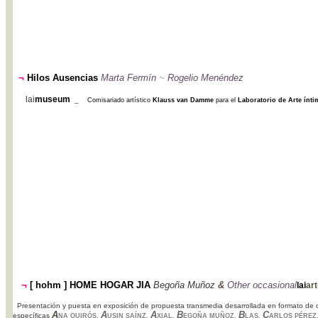
¬
Hilos Ausencias
Marta Fermín
~
Rogelio Menéndez
lai
museum
_
Comisariado artístico
Klauss van Damme
para el
Laboratorio de Arte ínti
¬
[ hohm ] HOME HOGAR JIA
Begoña Muñoz
&
Other occasional
lai
art
Presentación y puesta en exposición de propuesta transmedia desarrollada en formato de ocu
A
A
A
B
B
C
específicas
NA QUIRÓ
S,
USIN SAÍNZ,
XIAL,
EGOÑA MUÑOZ,
LAS,
ARLOS PÉREZ