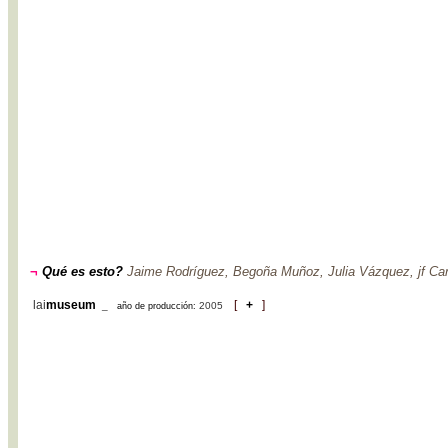
¬
Qué es esto?
Jaime Rodríguez, Begoña Muñoz, Julia Vázquez, jf Ca
lai
museum
[
+
]
_
2005
año de producción: