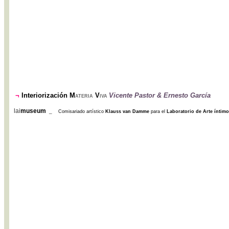
¬
Interiorización
M
V
Vicente Pastor & Ernesto García
ATERIA
IVA
lai
museum
_
Comisariado artístico
Klauss van Damme
para el
Laboratorio de Arte íntimo