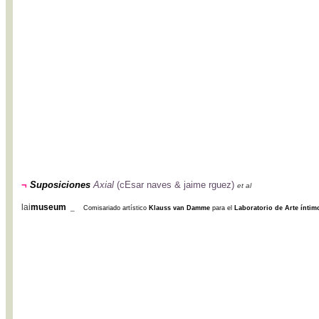
¬
Suposiciones
Axial
(cEsar naves & jaime rguez)
et al
lai
museum
_
Comisariado artístico
Klauss van Damme
para el
Laboratorio de Arte ínti