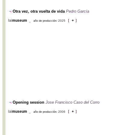
¬
Otra vez, otra vuelta de vida
Pedro García
lai
museum
[
+
]
_
2025
año de producción:
¬
Opening session
Jose Francisco Caso del Corro
lai
museum
[
+
]
_
2006
año de producción: