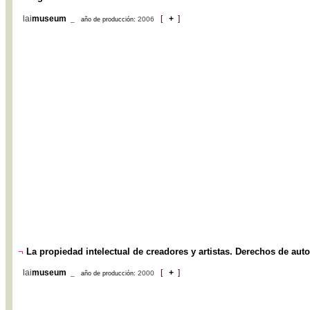
lai
museum
[
+
]
_
2006
año de producción:
¬
La propiedad intelectual de creadores y artistas. Derechos de auto
lai
museum
[
+
]
_
2000
año de producción: