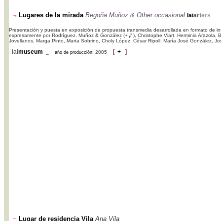
¬
Lugares de la mirada
Begoña Muñoz & Other occasional
lai
art
ers
Presentación y puesta en exposición de propuesta transmedia desarrollada en formato de ins
expresamente por Rodríguez, Muñoz & González (+
jf
), Christophe Viart, Herminia Arazola,
Jovellanos, Marga Pinto, Marta Sobrino, Choly López, César Ripoll, María José González, Jos
lai
museum
[
+
]
_
2005
año de producción:
¬
Lugar de residencia Vila
Ana Vila