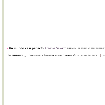
¬
Un mundo casi perfecto
Antonio Navarro
PREMIO
UN ESPACIO EN UN ESPE
lai
museum
[
+
_
2009
Comisariado artístico
Klauss van Damme
/ año de producción: