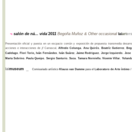
¬
salón de ná... vida´2011
Begoña Muñoz & Other occasional
lai
art
er
Presentación oficial y puesta en un escpacio común y
exposición de propuesta transmedia desarrol
acciones e interacciones de
jf
Carrascal,
Alfredo Colunga
,
Ana Quirós
,
Beatríz Gutierrez
,
Beg
Cadelago
,
Flori Torio
, Iván Fernándex
,
Iván Suárez
,
Jaime Rodriguez
,
Jorge Izquierdo
,
Jose
Marta Sobrino
,
Paula Queipo
,
Sergio Santurio
,
Suca
,
Tamara Norniella
,
Vicente Villar
,
Yolanda
_
lai
museum
Comisariado artístico
Klauss van Damme
para el
Laboratoro de Arte íntimo
/