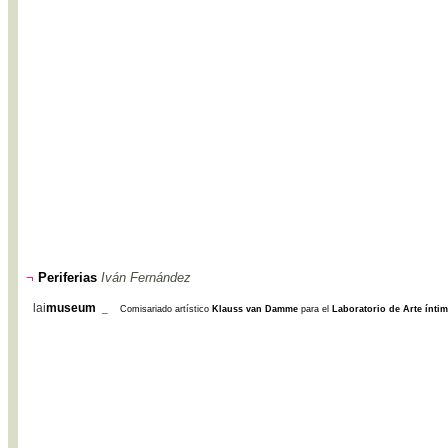
¬
Periferias
Iván Fernández
lai
museum
_
Comisariado artístico
Klauss van Damme
para el
Laboratorio de Arte ínti