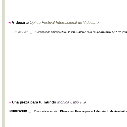
¬
Videoarte
Optica Festival Internacional de Videoarte
lai
museum
_
Comisariado artístico
Klauss van Damme
para el
Laboratorio de Arte ínt
¬
Una pieza para tu mundo
Mónica Cabo
et al
lai
museum
_
Comisariado artístico
Klauss van Damme
para el
Laboratorio de Arte ínti