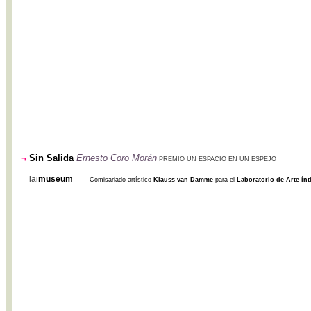
¬
Sin Salida
Ernesto Coro Morán
PREMIO UN ESPACIO EN UN ESPEJO
lai
museum
_
Comisariado artístico
Klauss van Damme
para el
Laboratorio de Arte ín