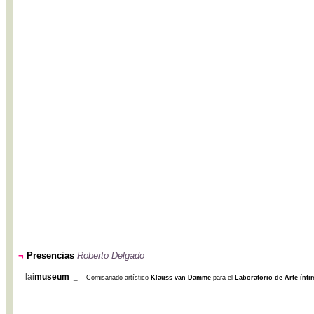
¬
Presencias
Roberto Delgado
lai
museum
_
Comisariado artístico
Klauss van Damme
para el
Laboratorio de Arte ínti