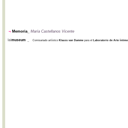
¬
Memoria_
María Castellanos Vicente
lai
museum
_
Comisariado artístico
Klauss van Damme
para el
Laboratorio de Arte íntimo