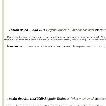
¬
salón de ná... vida´2011
Begoña Muñoz & Other occasional
lai
art
er
Propuesta transmedia que contó con la participación y/o aportaciones específicas de Alf
Perruno_Situacionista Laszlo Kovacks (
pulgu
sin Nel Amaro), Jaime Rodríguez, Javier Felgue
lai
museum
[
_
2011 / 12
Comisariado artístico
Klauss van Damme
/ año de producción:
¬
salón de ná... vida´2009
Begoña Muñoz
& Other occasional
lai
art
ers
Artists y colaboradores participantes: Nel Amaro, María Castellanos Vicente, Begoña Muñoz, C