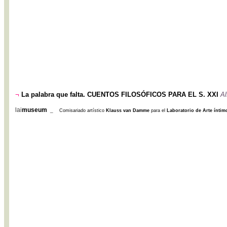
¬
La palabra que falta. CUENTOS FILOSÓFICOS PARA EL S. XXI
Al
lai
museum
_
Comisariado artístico
Klauss van Damme
para el
Laboratorio de Arte ínti