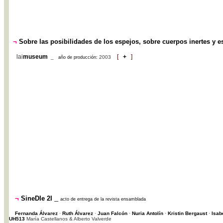
¬
Sobre las posibilidades de los espejos, sobre cuerpos inertes y 
lai
museum
[
+
]
_
2003
año de producción:
_
¬
SineDIe 2I
acto de entrega de la revista ensamblada
Fernanda Álvarez
·
Ruth Álvarez
·
Juan Falcón
·
Nuria Antolín
·
Kristin Bergaust
·
Isab
UH513
María Castellanos & Alberto Valverde