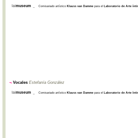
lai
museum
_
Comisariado artístico
Klauss van Damme
para el
Laboratorio de Arte ínt
¬
Vocales
Estefanía González
lai
museum
_
Comisariado artístico
Klauss van Damme
para el
Laboratorio de Arte ínt