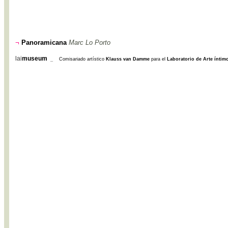
¬
Panoramicana
Marc Lo Porto
lai
museum
_
Comisariado artístico
Klauss van Damme
para el
Laboratorio de Arte íntim