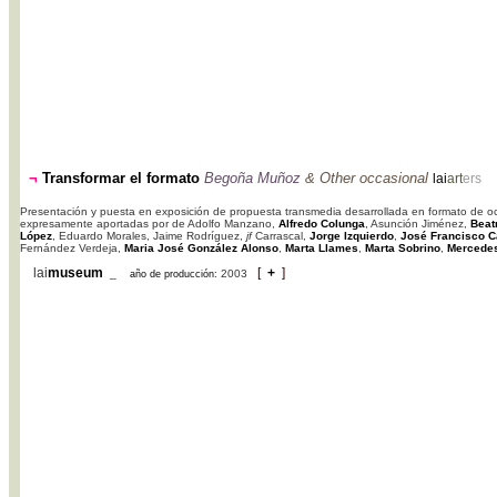
¬
Transformar el formato
Begoña Muñoz
&
Other occasional
lai
art
ers
Presentación y puesta en exposición de propuesta transmedia desarrollada en formato de ocu
expresamente aportadas por de Adolfo Manzano,
Alfredo Colunga
, Asunción Jiménez,
Beat
López
, Eduardo Morales, Jaime Rodríguez,
jf
Carrascal,
Jorge Izquierdo
,
José Francisco C
Fernández Verdeja,
Maria José González Alonso
,
Marta Llames
,
Marta Sobrino
,
Mercedes
lai
museum
[
+
]
_
2003
año de producción: