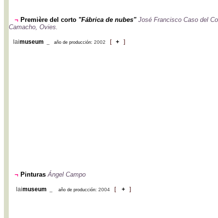
¬
Première del corto
"Fábrica de nubes"
José Francisco Caso del Co
Camacho, Ovies.
lai
museum
[
+
]
_
2002
año de producción:
¬
Pinturas
Ángel Campo
lai
museum
[
+
]
_
2004
año de producción: