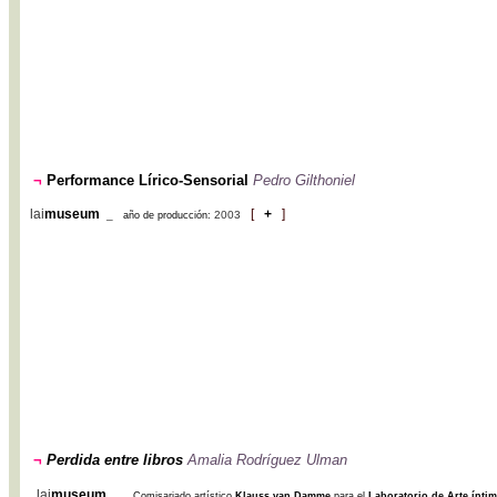
¬
Performance Lírico-Sensorial
Pedro Gilthoniel
lai
museum
[
+
]
_
2003
año de producción:
¬
Perdida entre libros
Amalia Rodríguez Ulman
lai
museum
_
Comisariado artístico
Klauss van Damme
para el
Laboratorio de Arte ínti