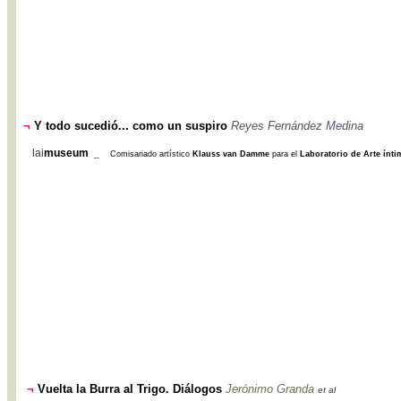
¬
Y todo sucedió... como un suspiro
Reyes Fernández Medina
lai
museum
_
Comisariado artístico
Klauss van Damme
para el
Laboratorio de Arte ínti
¬
Vuelta la Burra al Trigo. Diálogos
Jerónimo Granda
et al