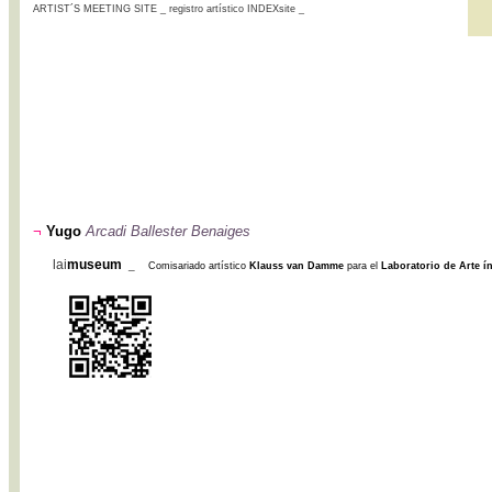
ARTIST´S MEETING SITE _ registro artístico INDEXsite _
¬
Yugo
Arcadi Ballester Benaiges
lai
museum
_
Comisariado artístico
Klauss van Damme
para el
Laboratorio de Arte í