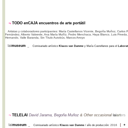
¬
TODO
en
CAJA encuentros de arte portátil
Artistas y colaboradores participantes:
María Castellanos Vicente, Begoña Muñoz, Carlos Pér
Fernández, Alberto Valverde, Ana María Muñíz, Pedro Menchaca, Haya Blanco, Luis Pineda, B
Hernando, Valle Baranda, Sin Título Autobús, Marcos Arroyo
lai
museum
_
Comisariado artístico
Klauss van Damme
y María Castellanos para el
Laborat
¬
TELELAI
David Jarama, Begoña Muñoz
&
Other occasional
lai
art
ers
lai
museum
[
+
_
2016
Comisariado artístico
Klauss van Damme
/ año de producción: