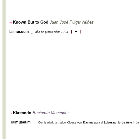
¬
Known But to God
Juan José Pulgar Núñez
lai
museum
[
+
]
_
2004
año de producción:
¬
Kkreando
Benjamín Menéndez
lai
museum
_
Comisariado artístico
Klauss van Damme
para el
Laboratorio de Arte ínt