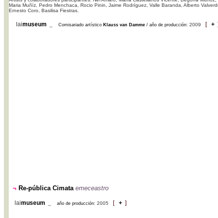
Maria Muñíz, Pedro Menchaca, Rocio Pinin, Jaime Rodríguez, Valle Baranda, Alberto Valverd
Ernesto Coro, Basilisa Fiestras.
lai
museum
[
+
_
2009
Comisariado artístico
Klauss van Damme
/ año de producción:
¬
Re-pública Cimata
emeceastro
lai
museum
[
+
]
_
2005
año de producción: