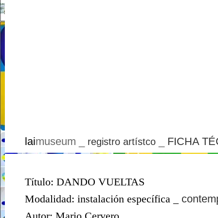
lai
museum _
_
FICHA TÉ
registro artístco
Título:
DANDO VUELTAS
Modalidad: instalación específica _
contemp
Autor: Mario Cervero