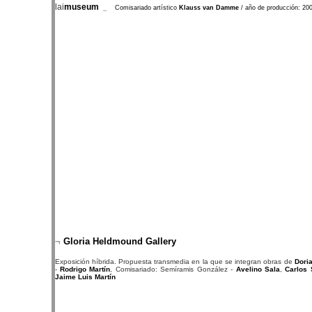
lai
museum
_
Comisariado artístico
Klauss van Damme
/ año de producción: 20
¬
Gloria Heldmound Gallery
Exposición híbrida. Propuesta transmedia en la que se integran obras de
Dori
-
Rodrigo Martín
, Comisariado: Semíramis González -
Avelino Sala
,
Carlos 
Jaime Luis Martín