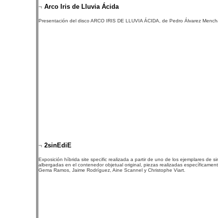
¬
Arco Iris de Lluvia Ácida
Presentación del disco ARCO IRIS DE LLUVIA ÁCIDA, de Pedro Álvarez Menc
¬
2sinEdiE
Exposición híbrida site specific realizada a partir de uno de los ejemplares de
albergadas en el contenedor objetual original, piezas realizadas específicamente
Gema Ramos, Jaime Rodríguez, Aine Scannel y Christophe Viart.