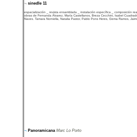
¬
sinedIe 11
espacialización _ revista ensamblada _ instalación específica _ composición rea
obras de
Fernanda Álvarez, María Castellanos, Breza Cecchini, Isabel Cuadra
Naves. Tamara Norniella, Natalia Pastor, Pablo Pons Heres, Gema Ramos, Jaim
¬
Panoramicana
Marc Lo Porto