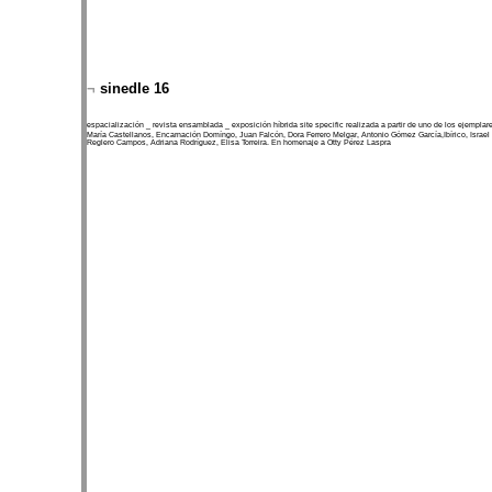
¬
sinedIe 16
espacialización _ revista ensamblada _ exposición híbrida site specific realizada a partir de uno de los ejempla
María Castellanos, Encarnación Domíngo, Juan Falcón, Dora Ferrero Melgar, Antonio Gómez García,Ibírico, Isra
Reglero Campos, Adriana Rodríguez, Elisa Torreira. En homenaje a Otty Pérez Laspra