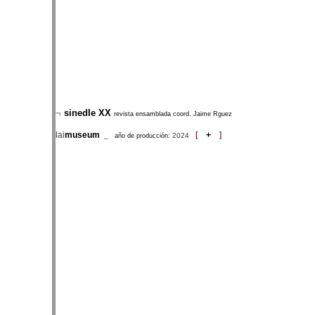
¬
sinedIe XX
revista ensamblada coord. Jaime Rguez
lai
museum
[
+
]
_
2024
año de producción: