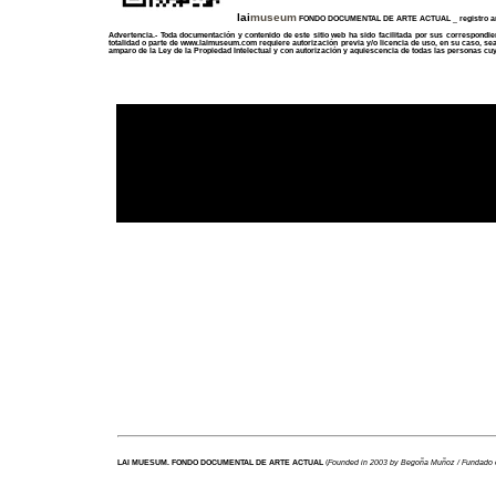
lai
museum
FONDO DOCUMENTAL DE ARTE ACTUAL _ registro art
Advertencia.- Toda documentación y contenido de
este sitio web
ha sido facilitada por sus correspondien
totalidad o parte de
www.laimuseum.com
requiere autorización previa y/o licencia de uso, en su caso, sea
amparo de la Ley de la Propiedad Intelectual y con autorización y aquiescencia de todas las personas cu
LAI MUESUM. FONDO DOCUMENTAL DE ARTE ACTUAL
(
Founded in 2003 by Begoña Muñoz / Fundado 