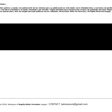
ístico _
tes autores y cuenta con autorización de los mismos para su publicación en este medio con la finalidad única y exclusiva de posibili
 cual fuere la finalidad y el medio, inventado o por inventar. Página diseñada para visualización a través de ordenador personal. Regis
yas aportaciones, obra y/o imagen personal pudieran verses reflejadas.
Reservados Todos los Derechos
/
All Rights Reserved
(vegap)
laimuseum@gmail.com
-
CONTACT:
en
2003). Webspace ©
Begoña Muñoz Fernández
(vegap)