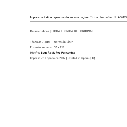
Impreso artístico reproducido en esta página: Tirina photoeflier dL AS-04
Características | FICHA TECNICA DEL ORIGINAL
Técnica:
Digital - Impresión láser
Formato en mms.:
97 x 210
Diseño:
Begoña Muñoz Fernández
Impreso en España en 2007 | Printed in Spain (EC)