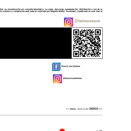
tar su visualización y/o consulta telemática. La copia, descarga, manipulación, distribución o uso de la
tro artístico y compilación web autoral realizado por
Begoña Muñoz Fernández
y publicado en este sitio al
@laimuseum
Klauss van Damme
@klaussvandamme
INDEX
site
>>>
Volver
/ Back to the