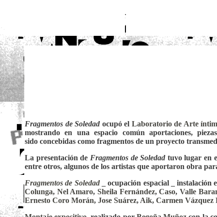
Fragmentos de Soledad
ocupó el
Laboratorio de Arte ínti
mostrando en una espacio común aportaciones, piezas,
sido concebidas como fragmentos de un proyecto transmed
La presentación de
Fragmentos de Soledad
tuvo lugar en 
entre otros, algunos de los artistas que aportaron obra para
Fragmentos de Soledad
_ ocupación espacial _ instalación e
Colunga
,
Nel Amaro
,
Sheila Fernández
,
Caso
,
Valle Bara
Ernesto Coro Morán
,
Jose Suárez
,
Aik
,
Carmen Vázquez 
Montaje expositivo
, realizado por
Begoña Muñoz
con la c