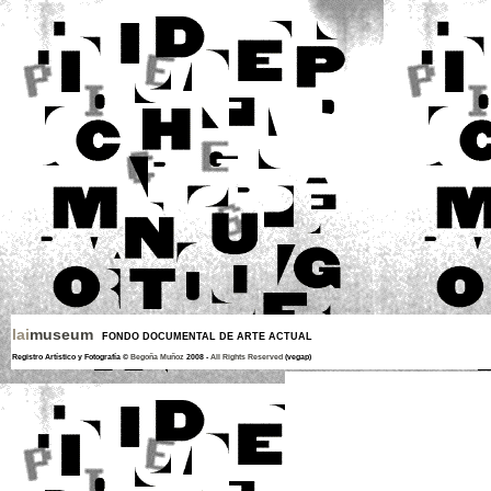
lai
museum
FONDO DOCUMENTAL DE ARTE ACTUAL
Registro Artístico y Fotografía ©
Begoña Muñoz
2008 -
All Rights Reserved
(vegap)