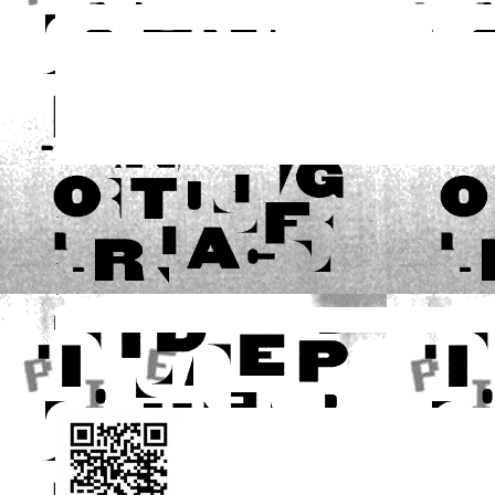
.
.
.
.
.
.