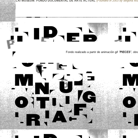
LAI MUSEUM
.
FONDO DOCUMENTAL DE ARTE ACTUAL
(
Founded in 2003 by Begoña M
Fondo realizado a partir de animación gif
"
PIECES
"
, obr