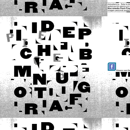
A
dvertencia.- Toda la 
autorización previa y/o 
Macromedia Flash Pla
imagen personal pudier
Klauss van 