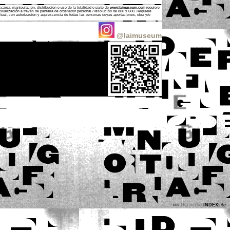
carga, manipulación, distribución o uso de la totalidad o parte de
www.laimuseum.com
requiere
sualización a través de pantalla de ordenador personal / resolución de 800 x 600. Requiere
c
tual, con autorización y aquiescencia de todas las personas cuyas aportaciones, obra y/o
@laimuseum
GO to the
INDEX
site
>>>