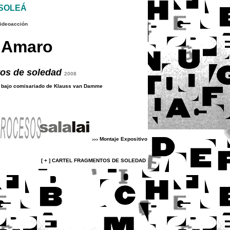
SOLEÁ
ideoacción
 Amaro
os de soledad
2008
o bajo comisariado de
Klauss van Damme
Montaje Expositivo
>>>
[ + ]
CARTEL FRAGMENTOS DE SOLEDAD