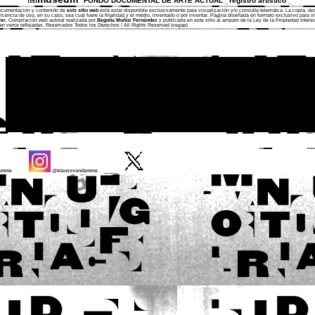
FONDO DOCUMENTAL DE ARTE ACTUAL
registro artístico
_
_
documentación y contenido de
ests sitio web
está estar disponible exclusivamente para visualización y/o consulta telemátca. La copia, des
licencia de uso, en su caso, sea cual fuere la finalidad y el medio, inventado o por inventar. P
ágina diseñada en formato exclusivo para vi
yer
.
Compilación web autoral realizada por
Begoña Muñoz Fernández
y publicada en este sitio al amparo de la Ley de la Propiedad Intele
an verse reflejadas. Reservados Todos los Derecho
s / All Rights Reserved (vegap)
____
Damme
@klaussvandamme