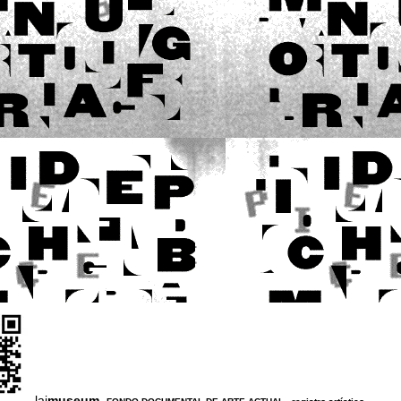
lai
museum