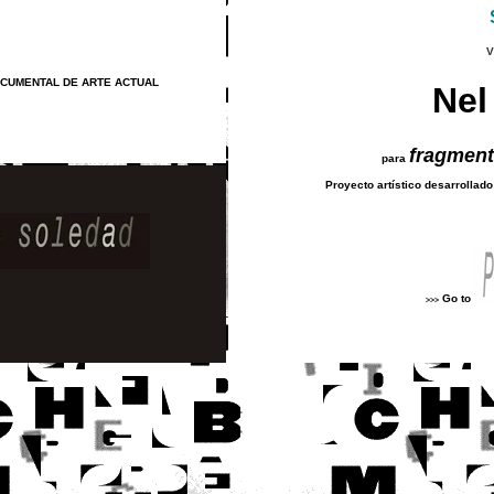
V
CUMENTAL DE ARTE ACTUAL
Nel
fragment
para
Proyecto artístico desarrollad
Go to
>>>