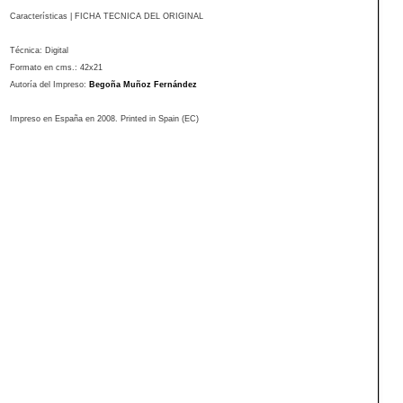
Características | FICHA TECNICA DEL ORIGINAL
Técnica:
Digital
Formato en cms.: 42
x21
Autoría del Impreso:
Begoña Muñoz Fernández
Impreso en España en 2008. Printed in Spain
(EC)