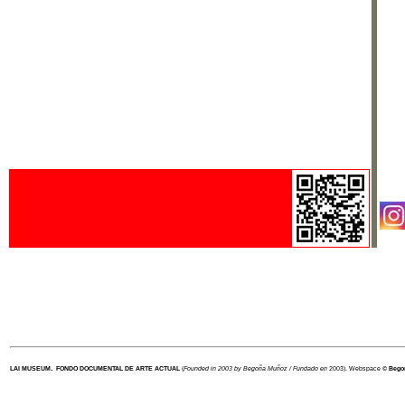
.
LAI MUSEUM
FONDO DOCUMENTAL DE ARTE ACTUAL
(
Founded in 2003 by Begoña Muñoz / Fundado en
2003). Webspace ©
Bego