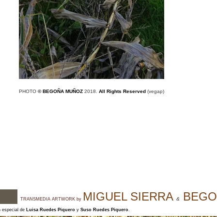
PHOTO
©
BEGOÑA MUÑOZ
2018
.
All Rights Reserved
(vegap)
MIGUEL SIERRA
BEGO
&
TRANSMEDIA ARTWORK by
n especial de
Luisa Ruedes Piquero
y
Suso Ruedes Piquero
.