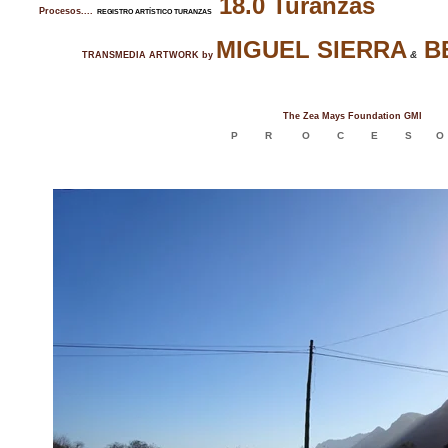
18.0 Turanzas
Procesos....
REGISTRO ARTÍSTICO TURANZAS
MIGUEL SIERRA
B
&
TRANSMEDIA ARTWORK by
The Zea Mays Foundation GMI
P R O C E S O