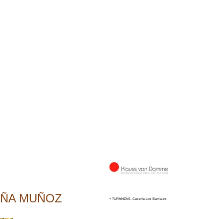
ÑA MUÑOZ
¬
TURANZAS. Casería Los Barriales