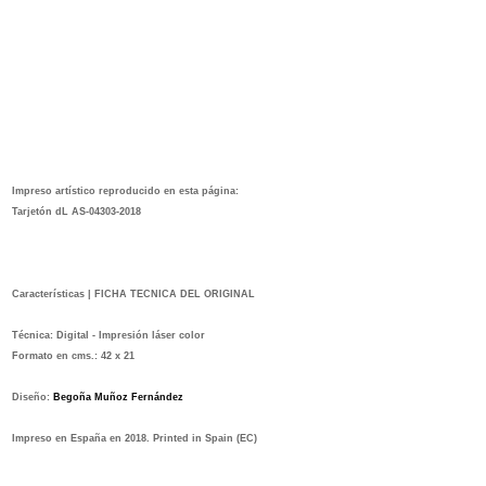
Impreso artístico reproducido en esta página:
Tarjetón dL AS-04303-2018
Características | FICHA TECNICA DEL ORIGINA
L
Técnica:
Digital - Impresión láser color
Formato en cms.:
42 x 21
Diseño:
Begoña Muñoz Fernández
Impreso en España en 2018. Printed in Spain
(EC)