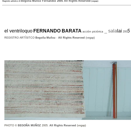
Begoña Muñoz Fernández 2005
All Rights Reserved
Registro artístico
©
.
(vegap)
el ventriloquo
FERNANDO BARATA
_ sala
lai
5
acción pictórica
200
REGISTRO ARTÍSITCO
Begoña Muñoz
-
All Rights Reserved
(vegap)
PHOTO ©
BEGOÑA MUÑOZ
2005.
All Rights Reserved
(vegap)