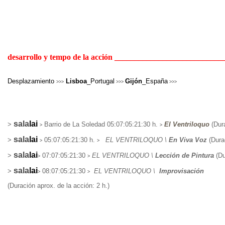
desarrollo y tempo de la acción
___________________________
Desplazamiento
Lisboa
_Portugal
Gijón
_España
>>>
>>>
>>>
sala
lai
>
Barrio de La Soledad 05:07:05:21:30 h.
El Ventriloquo
(Dur
>
>
sala
lai
>
05:07:05:21:30 h.
EL VENTRILOQUO
\
En Viva Voz
(Durac
>
>
sala
lai
>
07:07:05:21:30
EL VENTRILOQUO
\
Lección de Pintura
(Du
>
>
sala
lai
>
08:07:05:21:30
EL VENTRILOQUO
\
Improvisación
>
>
(Duración aprox. de la acción: 2 h.)