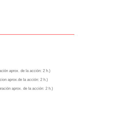
_________________________________
ación aprox. de la acción: 2 h.)
ion aprox.de la acción: 2 h.)
ración aprox. de la acción: 2 h.)