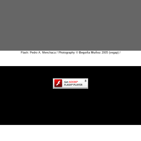
©
Flash: Pedro A. Menchaca / Photography
Begoña Muñoz
2005 (vegap) /
ido de esta página requiere una versión más reciente de Adobe Fla