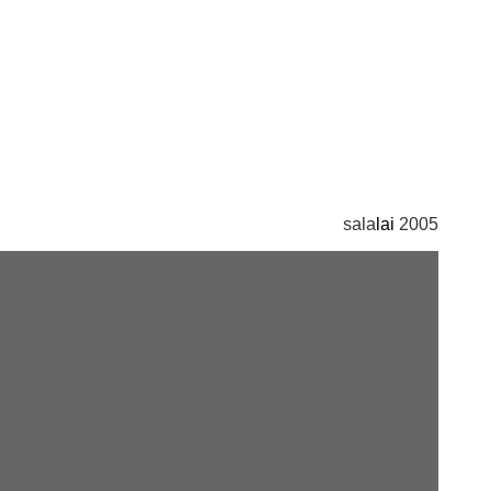
sala
lai
2005