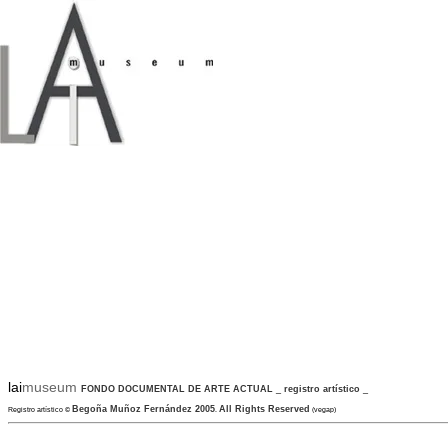
lai
museum
FONDO DOCUMENTAL DE ARTE ACTUAL
_
registro artístico
_
Begoña Muñoz Fernández 2005
All Rights Reserved
Registro artístico
©
.
(vegap)