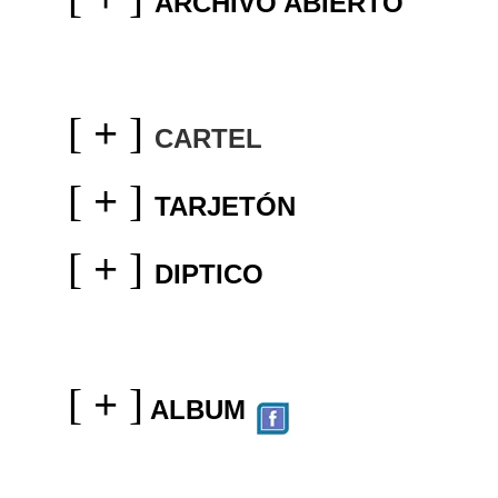
ARCHIVO ABIERTO
[
+
]
CARTEL
[
+
]
TARJETÓN
[
+
]
DIPTICO
[
+
]
ALBUM