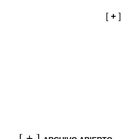
[
+
]
[
+
]