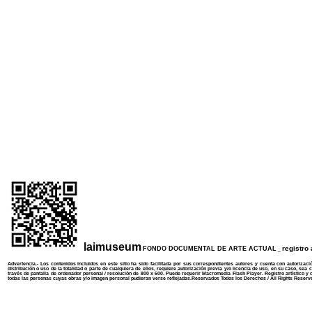
lai
museum
registro 
FONDO DOCUMENTAL DE ARTE ACTUAL
_
Advertencia.- Los contenidos incluidos en
este sitio
ha sido facilitada por sus correspondientes autores y cuenta con autorizació
distribución o uso de la totalidad o parte de cualquiera de ellos, requiere autorización previa y/o licencia de uso, en su caso, sea 
través de pantalla de ordenador personal / resolución de 800 x 600. Puede requerir
Macromedia Flash Player
. Registro artístico y 
todas las personas cuyas obras y/o imagen personal pudieran verse reflejadas.
Reservados Todos los Derechos
/
All Rights Reserv