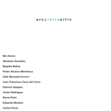
a r s
g r a t i a
a r t i s
Nel Amaro
Abraham González
Begoña Muñoz
Pedro Alvarez Menchaca
Valle Baranda Ferrero
J
ose Francisco Caso del Corro
Patricia Vazquez
J
aime Rodriguez
Rocio Pinin
Eduardo Morales
Carlos Perez