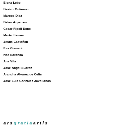
Elena Lobo
Beatriz Gutierrez
Marcos Diaz
Belen Azparren
Cesar Ripoll Dono
Marta Llames
Jesus Castañon
Eva Granado
Noe Baranda
Ana Vila
Jose Angel Suarez
Arancha Alvarez de Celis
Jose Luis Gonzalez Jovellanos
a r s
g r a t i a
a r t i s