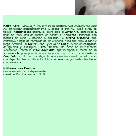
Harry Partch
(1901-1974) fue uno de los primeros compositores del siglo
XX en utilizar sistemáticamente la escala microtonal. Creó cerca de
treinta
instrumentos
originales, entre ellos el
Zymo-Xyl
, construido a
base de tapacubos de ruedas de coche; el
Kettletop
, fabricado con
bloques de roble y botellas reutilizadas; la
Mazda Marimba
, que
construyó a base de bombillas de luz afinadas, a las que quitó la base y
luego "destripó"; el
Gourd Tree
, y el
Cone Gong
, hecho de campanas
de iglesias y eucaliptos. Hizo también una serie de instrumentos
"adaptados", como la
Viola Adaptada
, que incorpora el mástil de un
violonchelo
para permitir una entonación más exacta; y la
Guitarra
Adaptada
, en la que sustituye la afinación tradicional por otra más
compleja. También modificó los tubos del
armonio
y clasificó las llaves
con colores
[
+
]
Klauss van Damme
©
Comisario artístico independiente
Canet de Mar, Barcelona / 03.10