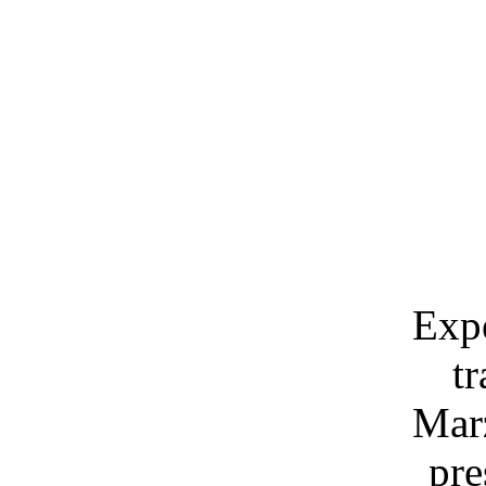
Expe
t
Mar
pre