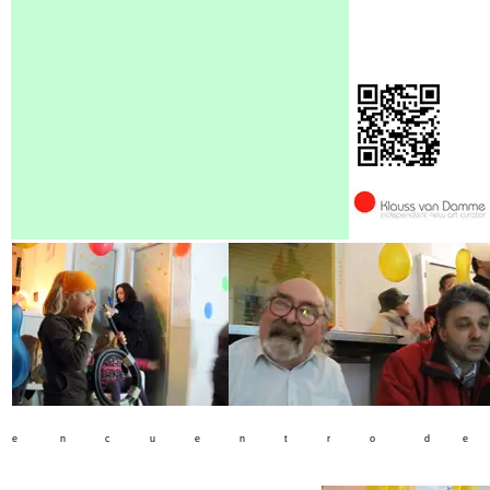
e n c u e n t r o d