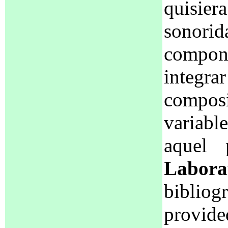
quisie
sonori
componí
integr
compos
variabl
aquel 
Labora
biblio
provid