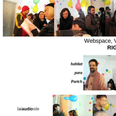
Webspace, 
RI
habitat
para
Partch
lai
audio
site