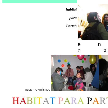
habitat
para
Partch
e n
e
REGISTRO ARTÍSTICO