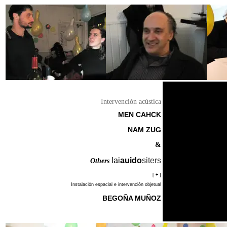
Intervención acústica
El c
MEN CAHCK
versió
NAM ZUG
&
lai
auido
siters
Others
[
+
]
Instalación espacial e intervención objetual
BEGOÑA MUÑOZ