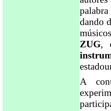
palabra
dando d
músico
ZUG
, 
instr
estadou
A cont
exper
partici