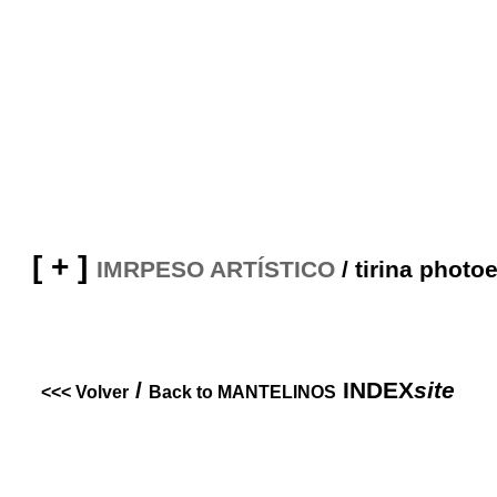
[
+
]
IMRPESO ARTÍSTICO
/
tirina photoe
/
INDEX
site
.....
<<<
Volver
Back to
MANTELINOS