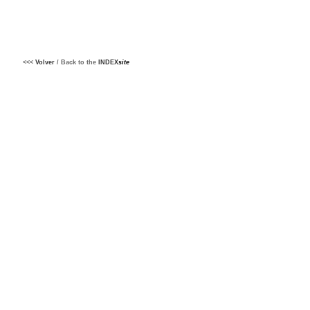
<<<
Volver
/ Back to the
INDEX
site
.