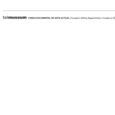
-
FONDO DOCUMENTAL DE ARTE ACTUAL
(
Founded in 2003 by Begoña Muñoz / Fundado en
20