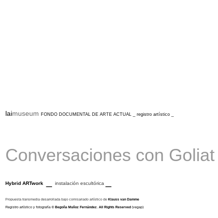
lai
museum
FONDO DOCUMENTAL DE ARTE ACTUAL _ registro artístico _
Conversaciones con Golia
_
_
Hybrid ARTwork
instalación escultórica
Propuesta transmedia desarrollada bajo comisariado artístico de
Klauss van Damme
Registro artístico y fotografía
©
Begoña Muñoz Fernández
.
All Rights Reserved
(vegap)