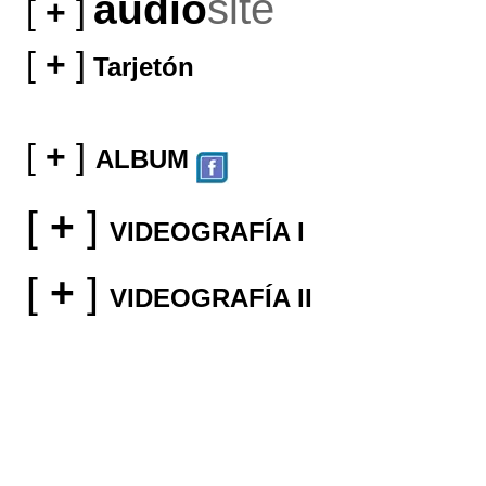
site
audio
[
+
]
[
+
]
Tarjetón
[
+
]
ALBUM
[
+
]
VIDEOGRAFÍA I
[
+
]
VIDEOGRAFÍA II