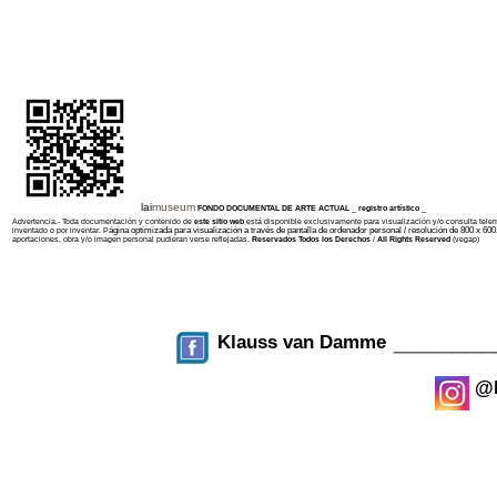
lai
museum
FONDO DOCUMENTAL DE ARTE ACTUAL _ registro artístico _
Advertencia.- Toda documentación y contenido de
este sitio web
está disponible exclusivamente para visualización y/o consulta telemá
ágina optimizada para visualización a través de pantalla de ordenador personal / resolución de 800 x 600
inventado o por inventar. P
aportaciones, obra y/o imagen personal pudieran verse reflejadas.
Reservados Todos los Derechos
/
All Rights Reserved
(vegap)
_______
Klauss van Damme
@k