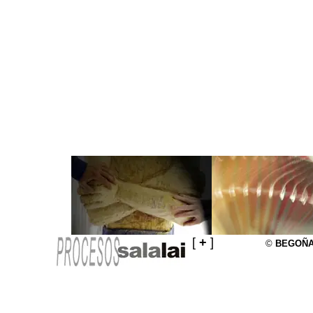
[
+
]
©
BEGOÑA