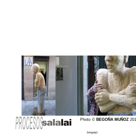
Photo
©
BEGOÑA MUÑOZ
201
(vegap)