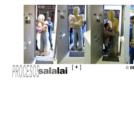
[
+
]
©
B