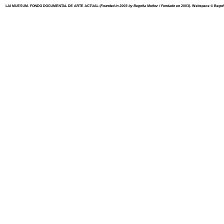
LAI MUESUM. FONDO DOCUMENTAL DE ARTE ACTUAL
(
Founded in 2003 by Begoña Muñoz / Fundado en
2003). Webspace ©
Begoñ