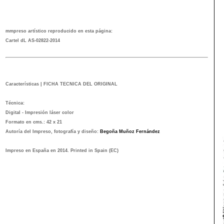
mmpreso artístico reproducido en esta página:
Cartel dL AS-02822-2014
Características | FICHA TECNICA DEL ORIGINAL
Técnica:
Digital - Impresión láser color
Formato en cms.: 42
x 21
Autoría del Impreso, fotografía y diseño:
Begoña Muñoz Fernández
Impreso en España en 2014. Printed in Spain
(EC)