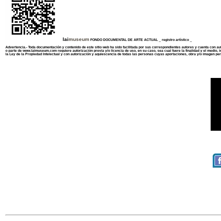
lai
museum
FONDO DOCUMENTAL DE ARTE ACTUAL _ registro artístico _
Advertencia.- Toda documentación y contenido de
este sitio web
ha sido facilitada por sus correspondientes autores y cuenta con aut
o parte de
www.laimuseum.com
requiere autorización previa y/o licencia de uso, en su caso, sea cual fuere la finalidad y el medio
la Ley de la Propiedad Intelectual y con autorización y aquiescencia de todas las personas cuyas aportaciones, obra y/o imagen pe