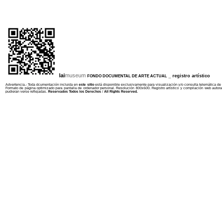
lai
museum
_
registro artístico
FONDO DOCUMENTAL DE ARTE ACTUAL
Advertencia.- Toda dcumentación incluida en
este sitio
está disponible exclusivamente para visualización y/o consulta telemática de 
Formato de página optimizado para pantalla de ordenador personal. Resolución 800x600. Registro artístico y compilación web autora
pudieran verse reflejadas.
Reservados Todos los Derechos
/
All Rights Reserved.