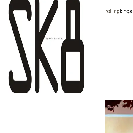
rolling
king