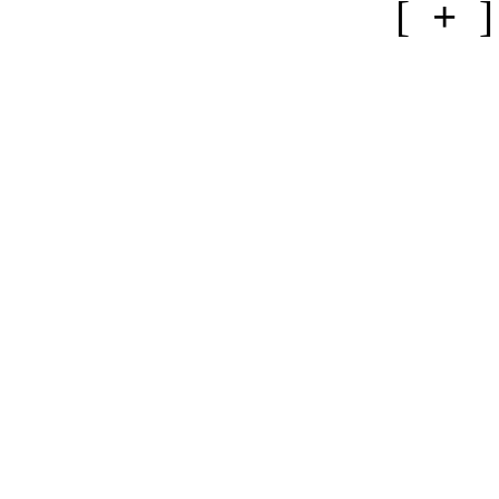
[
+
]