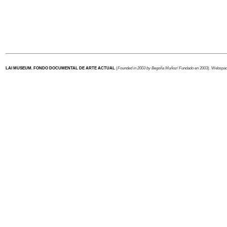
LAI MUSEUM.
FONDO DOCUMENTAL DE ARTE ACTUAL
(
Founded in 2003 by Begoña Muñoz/ Fundado en
2003). Webspa