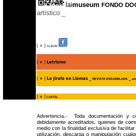
l
lai
museum
FONDO DO
artístico _
[ + ]
ALBUM
[
+
]
Letrismo
[
+
]
La Jirafa en Llamas
_
_
REVISTA ENSAMBLADA
ab
[
+
]
CARTEL
Advertencia.- Toda documentación y 
debidamente acreditados, quienes de comú
medio con la finalidad exclusiva de facilita
utilización, descarga o manipulación cualq