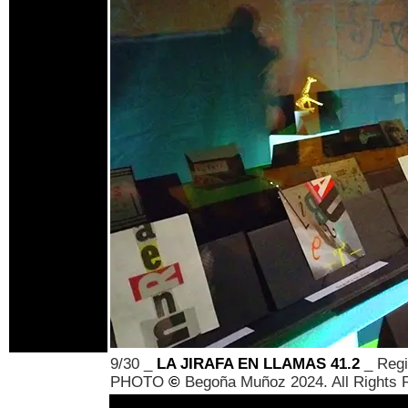
9/30 _
LA JIRAFA EN LLAMAS 41.2
_ Regis
PHOTO
©
Begoña Muñoz 2024. All Rights 