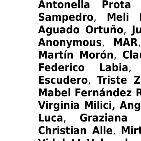
A
ntonella Prota 
Sampedro
,
Meli 
Aguado Ortuño
,
J
Anonymous
,
MAR
Martín Morón
,
Cla
Federico Labia
Escudero
,
Triste 
Mabel Fernández 
Virginia Milici
,
Ang
Luca
,
Graziana 
Christian Alle
,
Mir