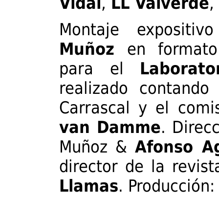
Vidal
,
LL Valverde
,
Montaje expositi
Muñoz
en formato 
para el
Laborat
realizado contando
Carrascal y el comi
van Damme
. Direc
Muñoz &
Afonso A
director de la revi
Llamas
. Producción