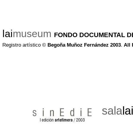
lai
museum
FONDO DOCUMENTAL D
Registro artístico
©
Begoña Muñoz Fernández 2003
.
All
sala
la