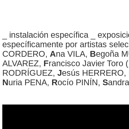
_ instalación específica _ exposic
específicamente por artistas sel
CORDERO,
A
na VILA,
B
egoña 
ALVAREZ,
F
rancisco Javier Toro
RODRÍGUEZ,
J
esús HERRERO,
N
uria PENA,
R
ocío PINÍN,
S
andr