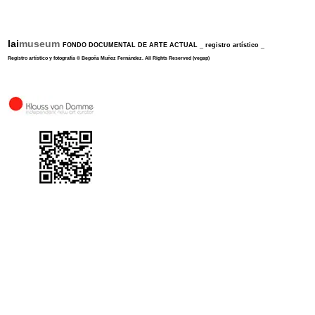
lai
museum
FONDO DOCUMENTAL DE ARTE ACTUAL
_
registro artístico
_
Registro artístico y fotografía
©
Begoña Muñoz Fernández
.
All Rights Reserved
(vegap)