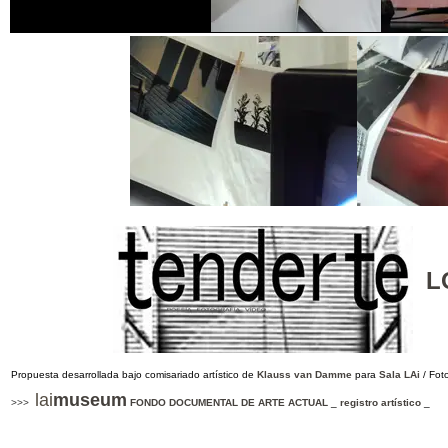
L
Propuesta desarrollada bajo comisariado artístico de
Klauss van Damme
para
Sala LAi
/ Fot
lai
museum
>>>
FONDO DOCUMENTAL DE ARTE ACTUAL
_
registro artístico
_