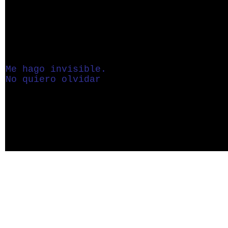
Me hago invisible.
No quiero olvidar