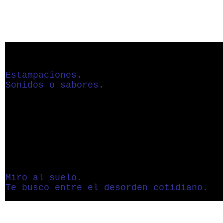
Estampaciones.
Sonidos o sabores
.
Miro al suelo.
Te busco entre el desorden cotidiano.