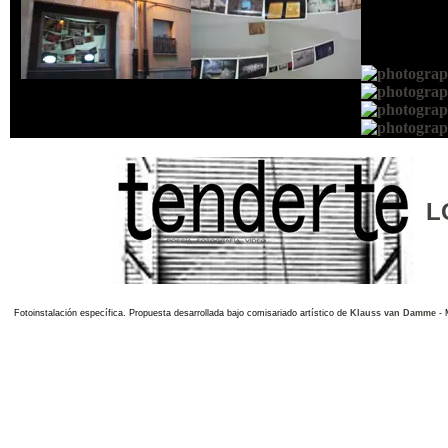
L
Fotoinstalación específica. Propuesta desarrollada bajo comisariado artístico de
Klauss van Damme
- 