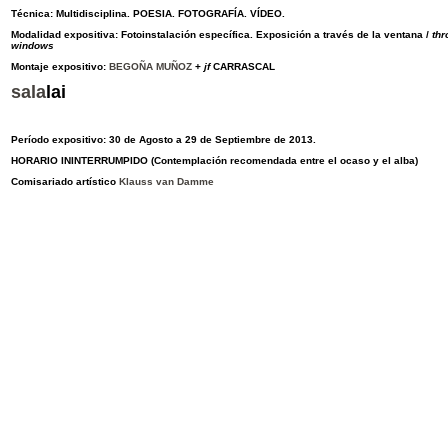
Técnica: Multidisciplina. POESIA. FOTOGRAFÍA. VÍDEO.
Modalidad expositiva: Fotoinstalación específica. Exposición a través de la ventana /
thr
windows
Montaje expositivo:
BEGOÑA MUÑOZ
+
jf
CARRASCAL
sala
lai
Período expositivo: 30 de Agosto a 29 de Septiembre de 2013.
HORARIO ININTERRUMPIDO (Contemplación recomendada entre el ocaso y el alba)
Comisariado artístico
Klauss van Damme