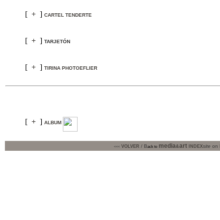
[
+
]
CARTEL TENDERTE
[
+
]
TARJETÓN
[
+
]
TIRINA PHOTOEFLIER
[
+
]
ALBUM
media
art
/ B
site
on
VOLVER
&
INDEX
ack to
<<<