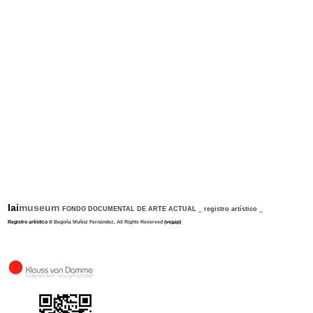
lai
museum
FONDO DOCUMENTAL DE ARTE ACTUAL
_
registro artístico
_
Registro artístico
©
Begoña Muñoz Fernández
.
All Rights Reserved
(vegap)