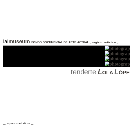
lai
museum
FONDO DOCUMENTAL DE ARTE ACTUAL _ registro artístico _
tenderte
L
L
OLA
ÓPE
_
_
impresos artísticos