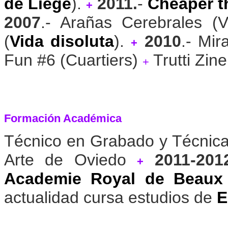
de Liege
).
2011.
-
Cheaper t
+
2007
.- Arañas Cerebrales (V
(
Vida disoluta
).
2010
.- Mir
+
Fun #6 (Cuartiers)
Trutti Zine
+
Formación Académica
Técnico en Grabado y Técnica
Arte de Oviedo
2011-201
+
Academie Royal de Beaux 
actualidad cursa estudios de
E