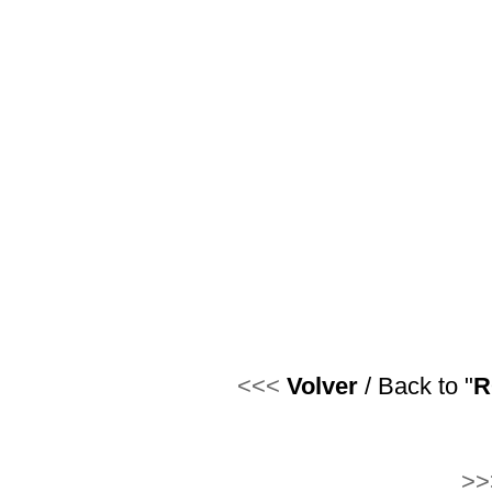
<<<
Volver
/ Back to "
R
.....................................
>