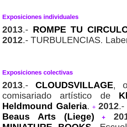
Exposiciones individuales
2013
.-
ROMPE TU CIRCUL
2012
.- TURBULENCIAS. Laberi
Exposiciones colectivas
2013
.-
CLOUDSVILLAGE
, 
comisariado artístico de
K
Heldmound Galeria
.
2012
.
+
Beaus Arts (Liege)
20
+
MINIATURE BOOKS
. Escue