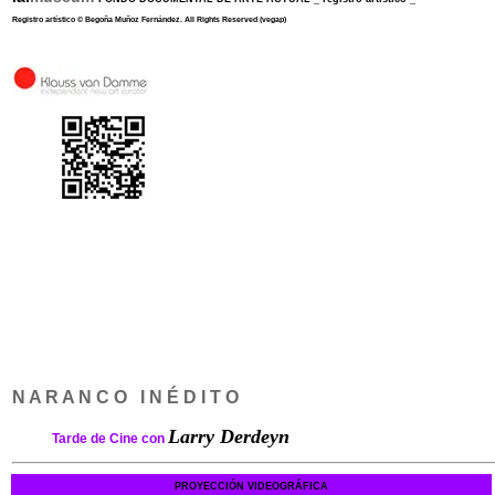
Registro artístico
©
Begoña Muñoz Fernández
.
All Rights Reserved
(vegap)
N A R A N C O I N É D I T O
Larry Derdeyn
Tarde de Cine con
PROYECCIÓN VIDEOGRÁFICA