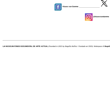
______________
Klauss van Damme
@klaussvandamme
LAI MUSEUM
.
FONDO DOCUMENTAL DE ARTE ACTUAL
(
Founded in 2003 by Begoña Muñoz
/
Fundado en
2003). Webspace ©
Begoñ