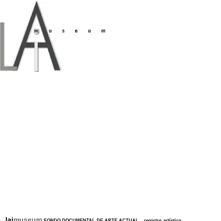
lai
museum
FONDO DOCUMENTAL DE ARTE ACTUAL
_
registro artístico
_