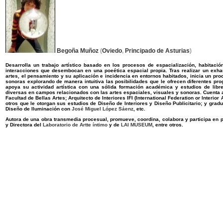
Begoña Muñoz
(
Oviedo
,
Principado de Asturias
)
Desarrolla un trabajo artístico basado en los procesos de espacialización, habitació
interacciones que desembocan en una poeética espacial propia. Tras realizar un exhaus
artes, el pensamiento y su aplicación e incidencia en entornos habitados, inicia un pr
sonoras explorando de manera intuitiva las posibilidades que le ofrecen diferentes pr
apoya su actividad artística con una sólida formación académica y estudios de libre
diversas en campos relacionados con las artes espaciales, visuales y sonoras. Cuenta
Facultad de Bellas Artes; Arquitecto de Interiores IFI (International Federation or Interi
otros que le otorgan sus estudios de Diseño de Interiores y Diseño Publicitario; y gr
Diseño de Iluminación con
José Miguel López Sáenz
, etc.
Autora de una obra transmedia procesual, promueve, coordina, colabora y participa en p
y Directora del
Laboratorio de Artte íntimo
y de
LAI MUSEUM
, entre otros.