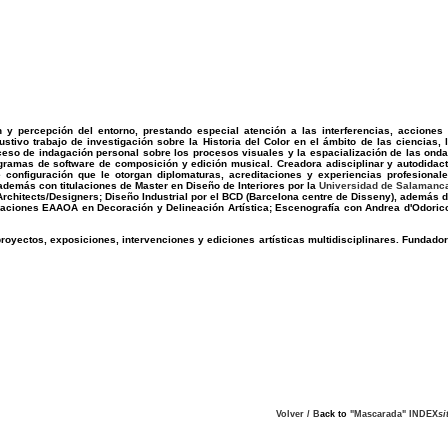
n y percepción del entorno, prestando especial atención a las interferencias, acciones
tivo trabajo de investigación sobre la Historia del Color en el ámbito de las ciencias, 
oceso de indagación personal sobre los procesos visuales y la espacialización de las ond
ogramas de software de composición y edición musical. Creadora adisciplinar y autodidac
 configuración que le otorgan diplomaturas, acreditaciones y experiencias profesional
 además con titulaciones de
Master en Diseño de Interiores por la
Universidad de Salamanc
or Architects/Designers; Diseño Industrial por el BCD (Barcelona centre de Disseny), además 
aduaciones EAAOA en Decoración y Delineación Artística; Escenografía con Andrea d'Odoric
royectos, exposiciones, intervenciones y ediciones artísticas multidisciplinares. Fundado
Volver /
B
ack to
"Mascarada" INDEX
si