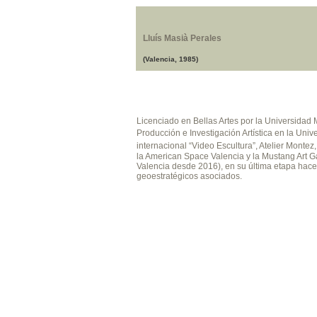
Lluís Masià Perales
(Valencia, 1985)
Licenciado en Bellas Artes por la Universidad
Producción e Investigación Artística en la Univ
internacional “Video Escultura”, Atelier Monte
la American Space Valencia y la Mustang Art Ga
Valencia desde 2016), en su última etapa hace 
geoestratégicos asociados.