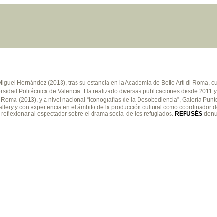
 Miguel Hernández (2013), tras su estancia en la Academia de Belle Arti di Roma, 
ersidad Politécnica de Valencia.
Ha realizado diversas publicaciones desde 2011 y 
z, Roma
(2013), y a nivel nacional “Iconografías de la Desobediencia”, Galería Punt
llery y con experiencia en el ámbito de la producción cultural como coordinador de
reflexionar al espectador sobre el drama social de los refugiados.
REFUSÉS
denun