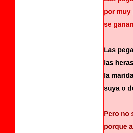
por muy 
se ganan
Las pega
las hera
la marida
suya o d
Pero no 
porque aq