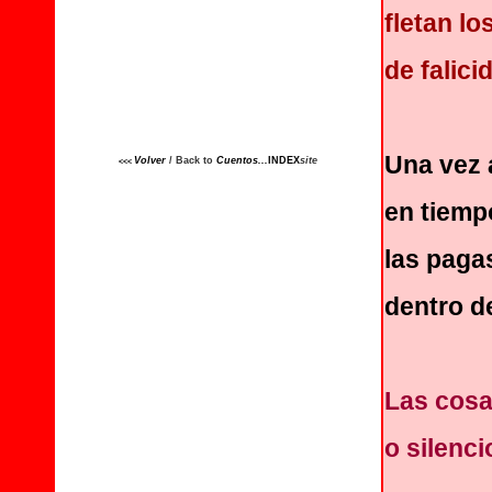
fletan lo
de falici
Una vez 
Volver
/ Back to
Cuentos
...
INDEX
site
<<<
en tiemp
las paga
dentro d
Las cosa
o silenci