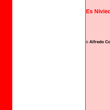
Es Nivie
Alfredo C
©