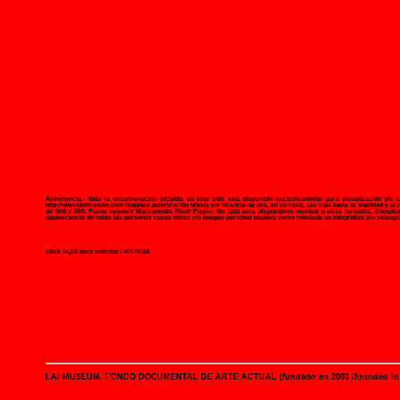
Advertencia.- Toda la documentación incluida en
este sitio
está disponible exclusivamente para visualización y/o c
http://www.laimuseum.com
requiere autorización previa y/o licencia de uso, en su caso, sea cual fuere la finalidad y el
de 800 x 600. Puede requerir Macromedia Flash Player. No apta para dispositivos moviles u otros formatos.
Compila
aquiescencia de todas las personas cuyas obras y/o imagen personal pudiera verse reflejada en fotografías y/o videogr
Click AQUÍ para solicitar LICENCIA
LAI MUSEUM
. FONDO DOCUMENTAL DE ARTE ACTUAL (
fundado en
2003 /founded in