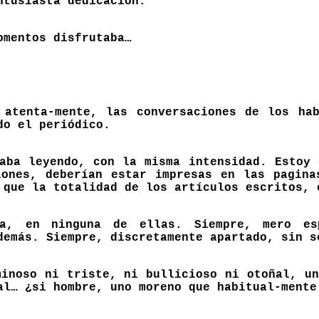
ntusiasta dedicación.
omentos disfrutaba…
 atenta-mente, las conversaciones de los h
do el periódico.
taba leyendo, con la misma intensidad. Estoy 
iones, deberían estar impresas en las pagina
 que la totalidad de los artículos escritos, 
a, en ninguna de ellas. Siempre, mero es
demás. Siempre, discretamente apartado, sin s
minoso ni triste, ni bullicioso ni otoñal, un
al… ¿si hombre, uno moreno que habitual-mente