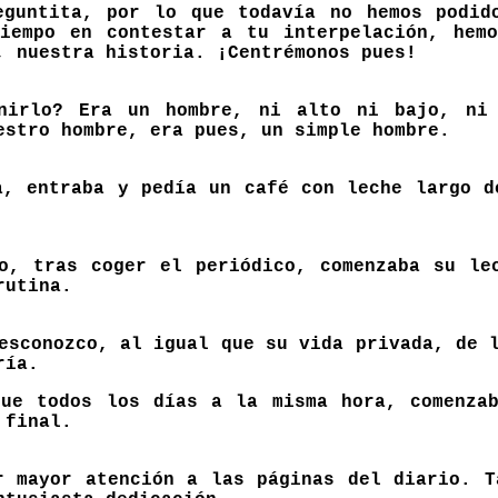
guntita, por lo que todavía no hemos podid
iempo en contestar a tu interpelación, hemo
, nuestra historia. ¡Centrémonos pues!
inirlo? Era un hombre, ni alto ni bajo, ni
estro hombre, era pues, un simple hombre.
a, entraba y pedía un café con leche largo d
o, tras coger el periódico, comenzaba su le
rutina.
desconozco, al igual que su vida privada, de 
ría.
ue todos los días a la misma hora, comenza
 final.
r mayor atención a las páginas del diario. T