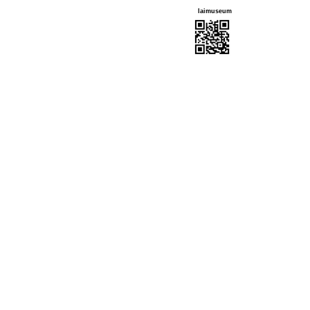
lai
museum