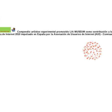
Compendio artístico experimental promovido
LAi MUSEUM
como contribución a la
a de Internet
2010 impulsado en España por la
Asociación de Usuarios de Internet
(AUI) - Comisar