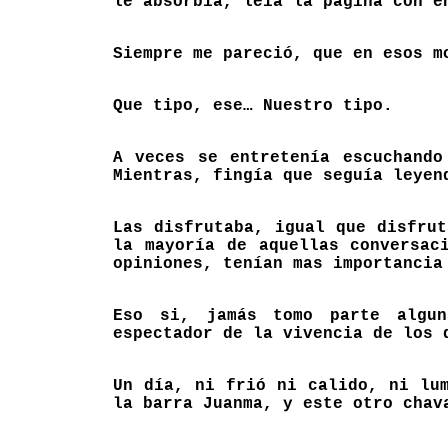
le absorbía, leía la pagina con e
Siempre me pareció, que en esos m
Que tipo, ese… Nuestro tipo.
A veces se entretenía escuchando
Mientras, fingía que seguía leyen
Las disfrutaba, igual que disfru
la mayoría de aquellas conversac
opiniones, tenían mas importancia
Eso si, jamás tomo parte algun
espectador de la vivencia de los 
Un día, ni frió ni calido, ni lu
la barra Juanma, y este otro chav