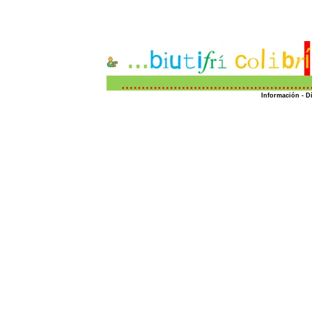
Información -
Dí