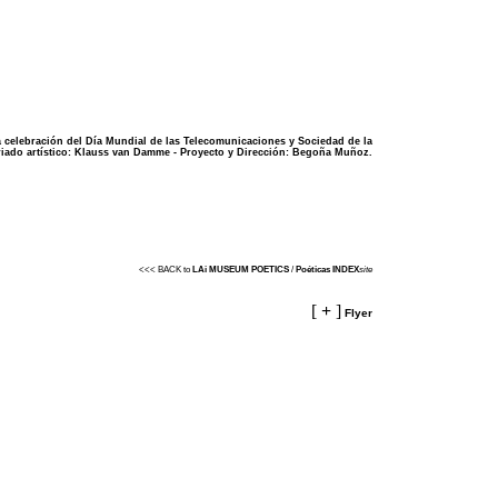
 celebración del Día Mundial de las Telecomunicaciones y Sociedad de la
iado artístico:
Klauss van Damme
- Proyecto y Dirección:
Begoña Muñoz
.
<<< BACK to
LAi MUSEUM POETICS
/
Poéticas INDEX
site
[
+
]
Flyer