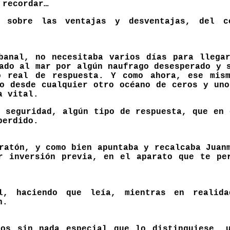
 recordar…
obre las ventajas y desventajas, del co
banal, no necesitaba varios días para llega
do al mar por algún naufrago desesperado y s
o real de respuesta. Y como ahora, ese mism
 o desde cualquier otro océano de ceros y uno
a vital.
 seguridad, algún tipo de respuesta, que en 
perdido.
ratón, y como bien apuntaba y recalcaba Juan
r inversión previa, en el aparato que te pe
, haciendo que leía, mientras en realida
n.
os sin nada especial que lo distinguiese, 