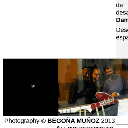
de 
desa
Da
Desd
espa
lai
museum
Photography ©
BEGOÑA MUÑOZ
2013