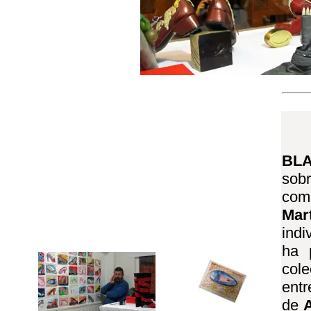
B
sobr
com
Mar
indi
ha 
col
entr
de