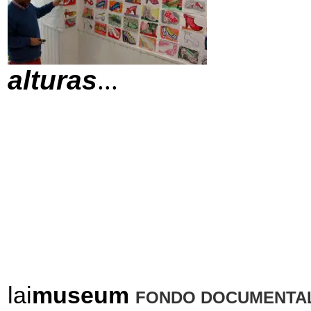
(
alturas
...
lai
museum
FONDO DOCUMENTAL