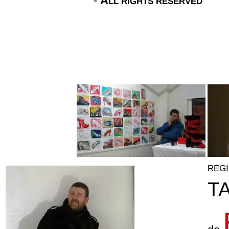
-
A
LL RIGHTS RESERVED
REGI
T