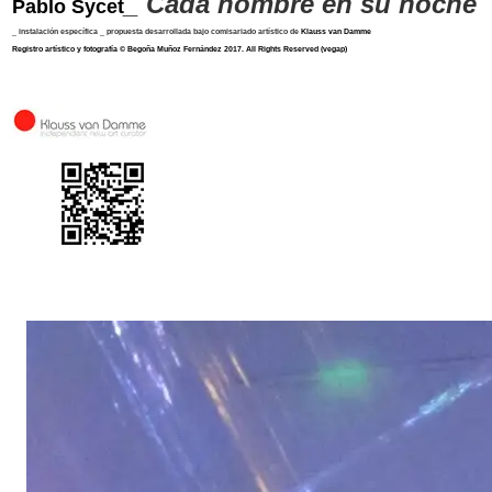
_ Cada hombre en su noche
Pablo Sycet
_ instalación específica _ propuesta desarrollada bajo comisariado artístico de
Klauss van Damme
Registro artístico y fotografía
©
Begoña Muñoz Fernández 2017
.
All Rights Reserved
(vegap)