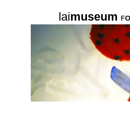
lai
museum
F
O