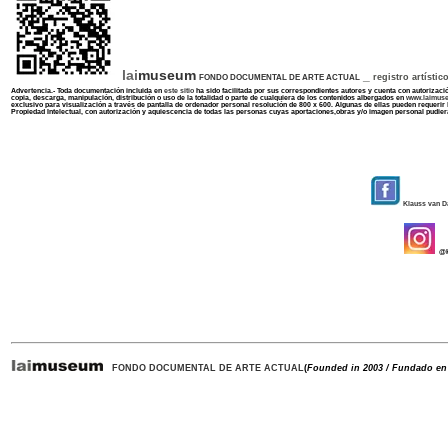
lai
museum
_
l
registro artístic
FONDO DOCUMENTAL DE ARTE ACTUAL
Advertencia.- Toda documentación incluida en
este sitio
ha sido facilitada por sus correspondientes autores y cuenta con autorizació
copia, descarga, manipulación, distribución o uso de la totalidad o parte de cualquiera de los contenidos albergados en
www.laimus
exclusivo para visualización a través de pantalla de ordenador personal resolución de 800 x 600. Algunas de ellas pueden requerir
Propiedad Intelectual, con autorización y aquiescencia de todas las personas cuyas aportaciones,obras y/o imagen personal pudier
Klauss van 
@k
FONDO DOCUMENTAL DE ARTE ACTUAL
(
Founded in 2003 / Fundado en