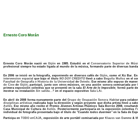
Ernesto Coro Morán
Ernesto Coro Morán nació en
Gijón
en 1985. Estudió en el
Conservatorio Superior de Músi
profesional siempre ha estado ligada al mundo de la música, formando parte de diversas banda
En 2006 se inició en la fotografía, exponiendo en diversos cafés de
Gijón
, como el Xiz Bar. E
intervencion espacial
que bajo el título
NO DOY CREDITO
llevó a cabo
Begoña Muñoz
en el co
Facultad de Geografía e Historia de la Universidad
de
Oviedo
. Ese mismo año expuso de manera
de Cine
de
Gijón
; participó, junto con otros músicos, en una acción sonora comisariada por
primera exposición colectiva que se presentó en la sala
El Arte de lo Imposible
; formó parte d
mostrar su instalación
Sin salida...?
en el espacio expositivo
Sala LAi.
En abril de 2008 forma nuevamente parte del
Grupo de Ocupación Sonora
Habitat
para colabo
disciplinas artísticas
realizada bajo la dirección y según proyecto que dicha artista llevó a cab
Avilés
. Ese mismo año recibe el Premio Jóvenes Artistas Plásticos Sala Borrón 2008, resultando
Casa Municipal de Cultura de
Avilés
. Posteriormente participaría en la exposición colectiva
F
individual de fotografía presentada bajo el título de
"Cuando todos duermen"
en la Sala de Exp
Participa en
TODO
en
CAJA
, exposición de arte portátil comisariada por
Klauss van Damme
&
M