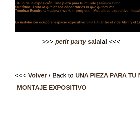
Título de la exposición: Una pieza para tu mundo
|
Mónica Cabo
Subtítulo:
Todo lo que deseo encontrar es lo que quiero ver.
Técnica: Escultura madera + work in progress - Modalidad expositiva: instala
La instalación ocupó el espacio expositivo
Sala LAi
entre el 7 de Abril y el 
>>>
petit party
sala
lai
<<<
.........
<<<
Volver
/ Back to
UNA PIEZA PARA TU
.
MONTAJE EXPOSITIVO
.....