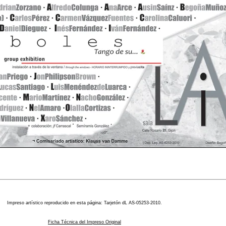
Impreso artístico reproducido en esta página: Tarjetón dL AS-05253-2010.
Ficha Técnica del Impreso Original