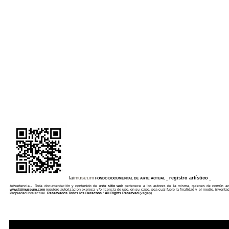
lai
museum
registro artístico
FONDO DOCUMENTAL DE ARTE ACTUAL
_
_
Advertencia.- Toda documentación y contenido de
este sitio web
pertenece a los autores de la misma, quienes de común acuer
www.laimuseum.com
requiere autorización expresa y/o licencia de uso, en su caso, sea cual fuere
la finalidad y el medio, inventa
Propiedad Intelectual.
Reservados Todos los Derechos
/
All Rights Reserved
(vegap)