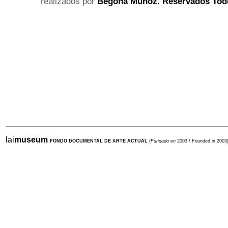
realizados por
Begoña Muñoz.
Reservados Tod
lai
museum
FONDO DOCUMENTAL DE ARTE ACTUAL
(
Fundado en
2003 / Founded in 2003