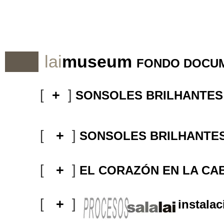
lai
museum
FONDO DOCUMEN
[
+
]
SONSOLES BRILHANTES
[
+
]
SONSOLES BRILHANTE
[
+
]
EL CORAZÓN EN LA CA
[
+
]
instalac