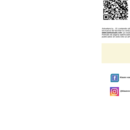
Advertencia.- El contendio a
exclusiva de facilitar la con
www.laimuseum.com
-ya sean
Formato de página optimizado 
publicados en este sitio al am
Klauss v
@klauss