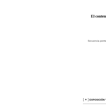
El conten
Secuencia perrte
[
+
]
EXPOSICIÓN 