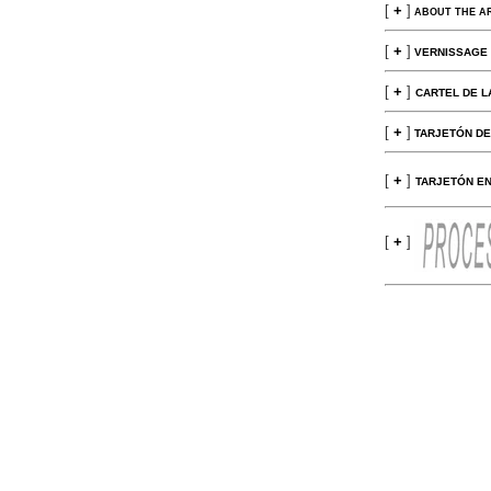
[
+
]
ABOUT THE AR
[
+
]
VERNISSAGE
[
+
]
CARTEL DE L
[
+
]
TARJETÓN DE
[
+
]
TARJETÓN EN
[
+
]