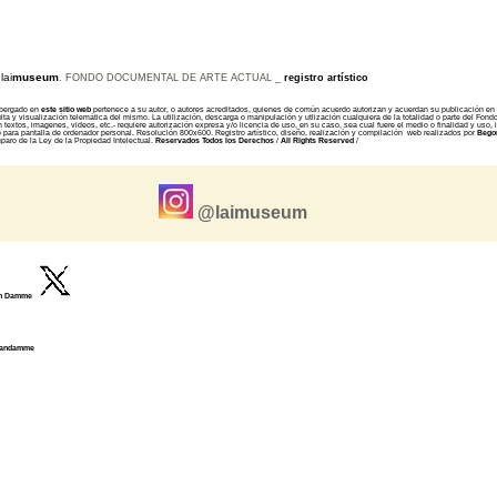
lai
museum
. FONDO DOCUMENTAL DE ARTE ACTUAL
_
registro artístico
lbergado en
este sitio web
pertenece a su autor, o autores acreditados, quienes de común acuerdo autorizan y acuerdan su publicación en 
sulta y visualización telemática del mismo. La utilización, descarga o manipulación y utlización cualquiera de la totalidad o parte del Fo
 textos, imagenes, videos, etc.- requiere autorización expresa y/o licencia de uso, en su caso, sea cual fuere el medio o finalidad y uso, 
para pantalla de ordenador personal. Resolución 800x600. Registro artístico, diseño, realización y compilación web realizados por
Begoñ
paro de la Ley de la Propiedad Intelectual.
Reservados Todos los Derechos
/
All Rights Reserved
/
@laimuseum
an Damme
vandamme