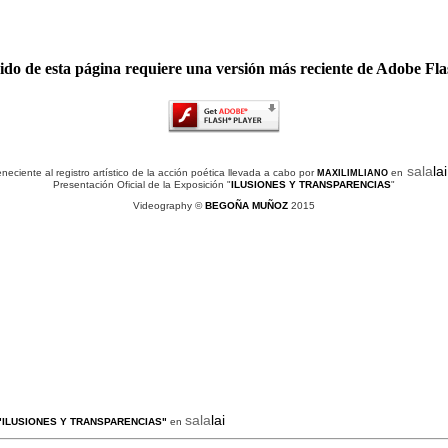
ido de esta página requiere una versión más reciente de Adobe Fla
sala
lai
neciente al registro artístico de la acción poética llevada a cabo por
en
MAXILIMLIANO
Presentación Oficial de la Exposición "
ILUSIONES Y TRANSPARENCIAS
"
Videography ©
BEGOÑA MUÑOZ
2015
sala
lai
"ILUSIONES Y TRANSPARENCIAS"
en