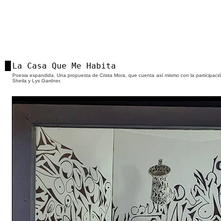
La Casa Que Me Habita
Poesia expandida. Una propuesta de Crista Mora, que cuenta así mismo con la participació
Sheila y Lys Gardner.