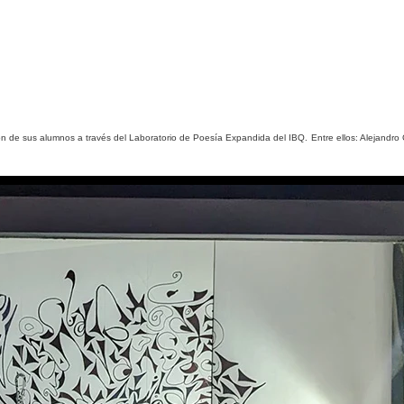
n de sus alumnos a través del Laboratorio de Poesía Expandida del IBQ. Entre ellos: Alejandro 