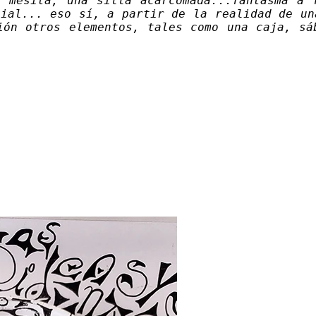
 mesita, una silla acarcomada...fantasma a 
cial... eso sí, a partir de la realidad de un
ión otros elementos, tales como una caja, sá