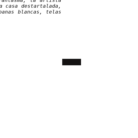
fantasma, la artista
a casa destartalada,
banas blancas, telas