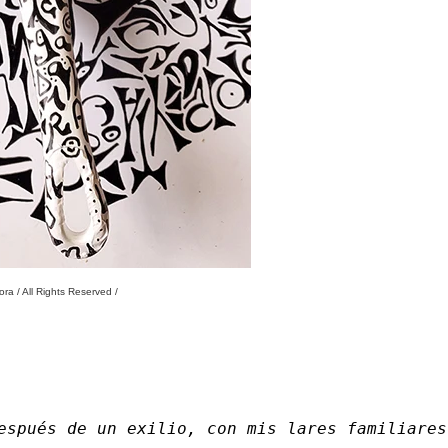
ra / All Rights Reserved /
espués de un exilio, con mis lares familiares