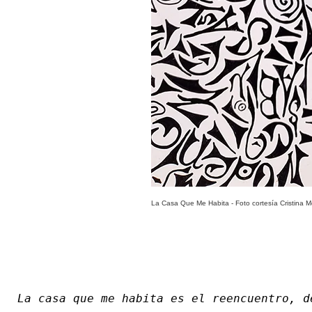
La Casa Que Me Habita - Foto cortesía Cristina Mo
La casa que me habita es el reencuentro, d