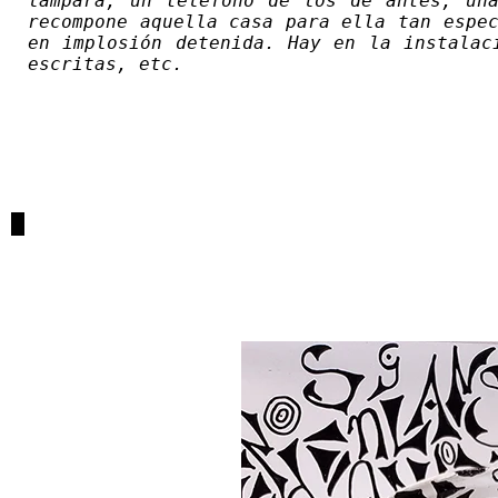
lámpara, un teléfono de los de antes, una
recompone aquella casa para ella tan espe
en implosión detenida. Hay en la instalac
escritas, etc.