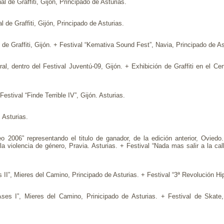
l de Graffiti, Gijón, Principado de Asturias.
 de Graffiti, Gijón, Principado de Asturias.
de Graffiti, Gijón. + Festival “Kemativa Sound Fest”, Navia, Principado de As
oral, dentro del Festival Juventú-09, Gijón. + Exhibición de Graffiti en el C
Festival “Finde Terrible IV”, Gijón. Asturias.
. Asturias.
eo 2006” representando el titulo de ganador, de la edición anterior, Ovied
 violencia de género, Pravia. Asturias. + Festival “Nada mas salir a la cal
 II”, Mieres del Camino, Principado de Asturias. + Festival “3ª Revolución Hi
ses I”, Mieres del Camino, Prinicipado de Asturias. + Festival de Skate, 