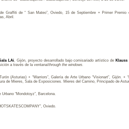
de Graffiti de “ San Mateo”, Oviedo, 15 de Septiembre + Primer Premio e
s, Abril.
Sala LAi
, Gijón, proyecto desarrollado bajo comisariado artístico de
Klauss
ición a través de la ventana/
through the windows.
Turón (Asturias) + “Warriors”, Galería de Arte Urbano “Visionart”, Gijón. + 
ura de Mieres, Sala de Exposiciones. Mieres del Camino, Principado de Astur
rte Urbano “Mondotoyz”, Barcelona.
ano “HOTSKATESCOMPANY”, Oviedo.