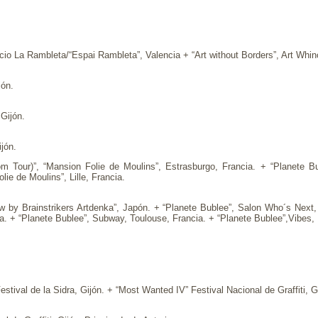
acio La Rambleta/“Espai Rambleta”, Valencia + “Art without Borders”, Art Whin
jón.
 Gijón.
ijón.
Tour)”, “Mansion Folie de Moulins”, Estrasburgo, Francia. + “Planete Bub
ie de Moulins”, Lille, Francia.
by Brainstrikers Artdenka”, Japón. + “Planete Bublee”, Salon Who´s Next, 
a. + “Planete Bublee”, Subway, Toulouse, Francia. + “Planete Bublee”,Vibes, M
Festival de la Sidra, Gijón. + “Most Wanted IV” Festival Nacional de Graffiti, G