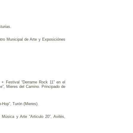
turias.
entro Municipal de Arte y Exposiciónes
o. + Festival “Derrame Rock 11” en el
le”, Mieres del Camino. Principado de
p-Hop”, Turón (Mieres).
Música y Arte “Articulo 20”, Avilés,