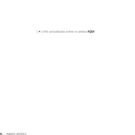
[
+
]
info actualizada sobre el artista
AQUI
_
registro artístico
AL
_