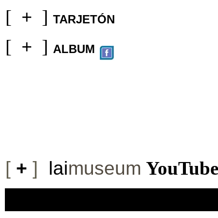
[
+
]
TARJETÓN
[
+
]
ALBUM
[
+
]
lai
museum
YouTub