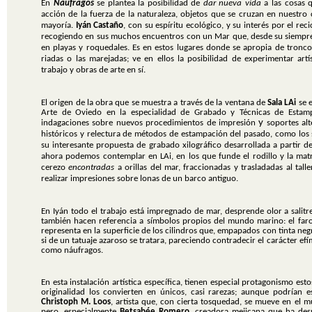
En
Náufragos
se plantea la posibilidad de
dar nueva vida
a las cosas 
acción de la fuerza de la naturaleza, objetos que se cruzan en nuestro
mayoría.
Iyán Castaño
, con su espíritu ecológico, y su interés por el rec
recogiendo en sus muchos encuentros con un Mar que, desde su siempre a
en playas y roquedales.
Es en estos lugares donde se apropia de tronc
riadas o las marejadas; ve en ellos la posibilidad de experimentar art
trabajo y obras de arte en sí.
El origen de la obra que se muestra a través de la ventana de
Sala LAi
se e
Arte de Oviedo en la especialidad de Grabado y Técnicas de Estam
y
indagaciones sobre nuevos procedimientos de impresión
soportes alt
históricos y relectura de métodos de estampación del pasado, como los 
su interesante propuesta de grabado xilográfico desarrollada a partir 
ahora podemos contemplar en LAi, en los que
funde el rodillo y la ma
cerezo
encontradas
a orillas del mar, fraccionadas y trasladadas al tall
realizar impresiones sobre
lonas
de un barco antiguo.
En Iyán todo el trabajo está impregnado de mar, desprende olor a salitre
también hacen referencia a símbolos propios del mundo marino: el far
representa en la superficie de los cilindros que, empapados con tinta neg
si de un tatuaje azaroso se tratara, pareciendo contradecir el carácter ef
como náufragos.
En esta instalación artística específica, tienen especial protagonismo est
originalidad los convierten en únicos, casi rarezas; aunque podrían
Christoph M. Loos
, artista que, con cierta tosquedad, se mueve en el 
pero, especialmente
Betsabée Romero
, creadora mejicana que ha desp