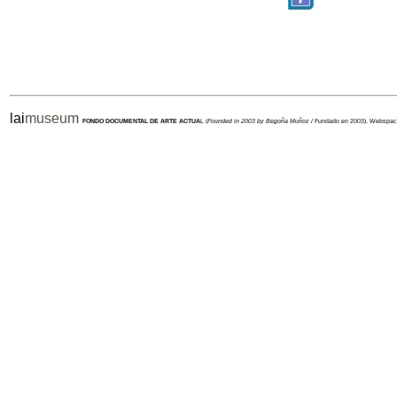
lai
museum
FONDO DOCUMENTAL DE ARTE ACTUA
L (
Founded in 2003 by Begoña Muñoz
/ Fundado en 2003). Webspa