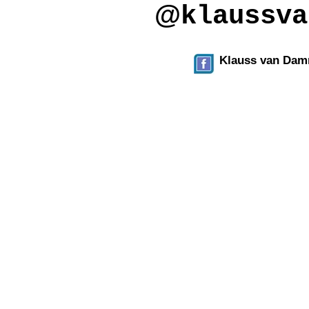
@
klaussva
Klauss van Da