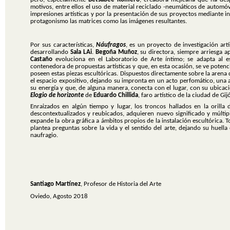
motivos, entre ellos el uso de material reciclado -neumáticos de automóvile
impresiones artísticas y por la presentación de sus proyectos mediante i
protagonismo las matrices como las imágenes resultantes.
Por sus características,
Náufragos
, es un proyecto de investigación artí
desarrollando
Sala LAi
.
Begoña Muñoz
, su directora, siempre arriesga 
Castaño
evoluciona en el Laboratorio de Arte íntimo; se adapta al e
contenedora de propuestas artísticas y que, en esta ocasión, se ve potenci
poseen estas piezas escultóricas. Dispuestos directamente sobre la arena
el espacio expositivo, dejando su impronta en un acto perfomático, una 
su energía y que, de alguna manera, conecta con el lugar, con su ubicac
Elogio de horizonte
de
Eduardo Chillida
, faro artístico de la ciudad de Gij
Enraizados en algún tiempo y lugar, los troncos hallados en la orilla 
descontextualizados y reubicados, adquieren nuevo significado y múltip
expande la obra gráfica a ámbitos propios de la instalación escultórica. 
plantea
preguntas sobre la vida y el sentido del arte, dejando su huell
naufragio.
Santiago Martínez
, Profesor de Historia del Arte
Oviedo, Agosto 2018