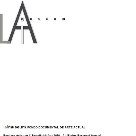
lai
museum
FONDO DOCUMENTAL DE ARTE ACTUAL
Registro Artístico ©
Begoña Muñoz
2010 -
All Rights Reserved
(vegap)